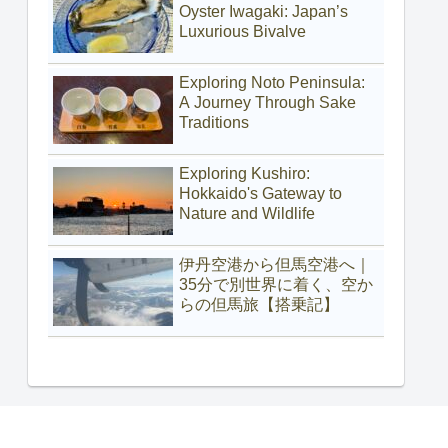
Oyster Iwagaki: Japan’s
Luxurious Bivalve
Exploring Noto Peninsula:
A Journey Through Sake
Traditions
Exploring Kushiro:
Hokkaido's Gateway to
Nature and Wildlife
伊丹空港から但馬空港へ｜
35分で別世界に着く、空か
らの但馬旅【搭乗記】